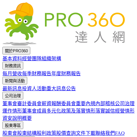
跳到主要內容
關於PRO360
基本資料
經營團隊
組織架構
財務資訊
每月營收
每季財務報告
年度財務報告
新聞與活動
最新訊息
投資人活動
重大訊息公告
公司治理
董事會
審計委員會
薪資報酬委員會
重要內規
內部稽核
公司治理
運作情形
董事會成員多元化政策及落實情形
落實誠信經營情形
資安說明概要
股東專區
股東會
股東結構
股利政策
股價查詢
文件下載
聯絡我們
FAQ