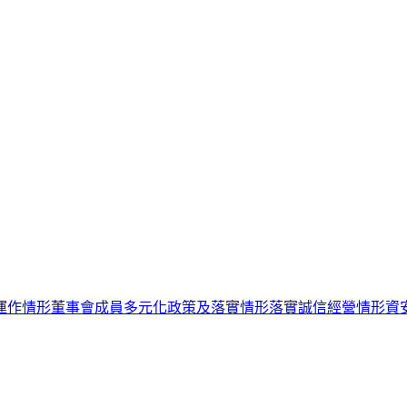
運作情形
董事會成員多元化政策及落實情形
落實誠信經營情形
資