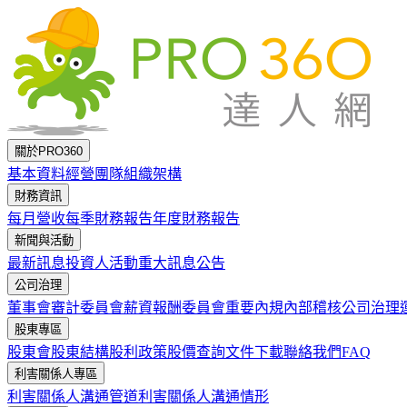
跳到主要內容
關於PRO360
基本資料
經營團隊
組織架構
財務資訊
每月營收
每季財務報告
年度財務報告
新聞與活動
最新訊息
投資人活動
重大訊息公告
公司治理
董事會
審計委員會
薪資報酬委員會
重要內規
內部稽核
公司治理
股東專區
股東會
股東結構
股利政策
股價查詢
文件下載
聯絡我們
FAQ
利害關係人專區
利害關係人溝通管道
利害關係人溝通情形