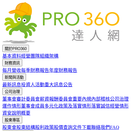
跳到主要內容
關於PRO360
基本資料
經營團隊
組織架構
財務資訊
每月營收
每季財務報告
年度財務報告
新聞與活動
最新訊息
投資人活動
重大訊息公告
公司治理
董事會
審計委員會
薪資報酬委員會
重要內規
內部稽核
公司治理
運作情形
董事會成員多元化政策及落實情形
落實誠信經營情形
資安說明概要
股東專區
股東會
股東結構
股利政策
股價查詢
文件下載
聯絡我們
FAQ