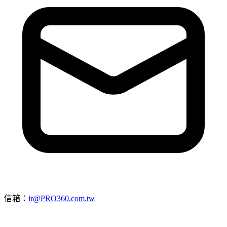
信箱：
ir@PRO360.com.tw