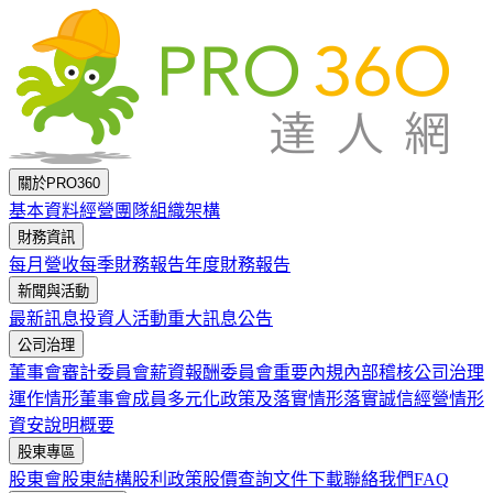
跳到主要內容
關於PRO360
基本資料
經營團隊
組織架構
財務資訊
每月營收
每季財務報告
年度財務報告
新聞與活動
最新訊息
投資人活動
重大訊息公告
公司治理
董事會
審計委員會
薪資報酬委員會
重要內規
內部稽核
公司治理
運作情形
董事會成員多元化政策及落實情形
落實誠信經營情形
資安說明概要
股東專區
股東會
股東結構
股利政策
股價查詢
文件下載
聯絡我們
FAQ