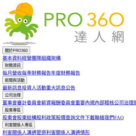
跳到主要內容
關於PRO360
基本資料
經營團隊
組織架構
財務資訊
每月營收
每季財務報告
年度財務報告
新聞與活動
最新訊息
投資人活動
重大訊息公告
公司治理
董事會
審計委員會
薪資報酬委員會
重要內規
內部稽核
公司治理
股東專區
股東會
股東結構
股利政策
股價查詢
文件下載
聯絡我們
FAQ
利害關係人專區
利害關係人溝通管道
利害關係人溝通情形