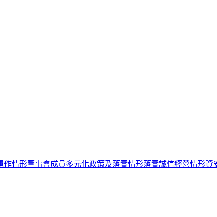
運作情形
董事會成員多元化政策及落實情形
落實誠信經營情形
資