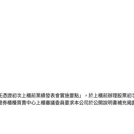
託憑證初次上櫃前業績發表會實施要點」，於上櫃前辦理股票初
證券櫃檯買賣中心上櫃審議委員要求本公司於公開說明書補充揭