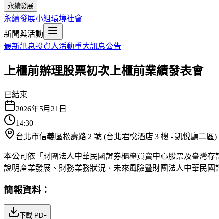
永續發展
永續發展小組
環境
社會
新聞與活動
最新訊息
投資人活動
重大訊息公告
上櫃前辦理股票初次上櫃前業績發表會
已結束
2026年5月21日
14:30
台北市信義區松壽路 2 號 (台北君悅酒店 3 樓 - 凱悅廳二區)
本公司依「財團法人中華民國證券櫃檯買賣中心股票及臺灣存
說明產業發展、財務業務狀況、未來風險暨財團法人中華民國
簡報資料：
下載 PDF