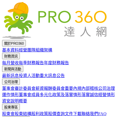
跳到主要內容
關於PRO360
基本資料
經營團隊
組織架構
財務資訊
每月營收
每季財務報告
年度財務報告
新聞與活動
最新訊息
投資人活動
重大訊息公告
公司治理
董事會
審計委員會
薪資報酬委員會
重要內規
內部稽核
公司治理
運作情形
董事會成員多元化政策及落實情形
落實誠信經營情形
資安說明概要
股東專區
股東會
股東結構
股利政策
股價查詢
文件下載
聯絡我們
FAQ