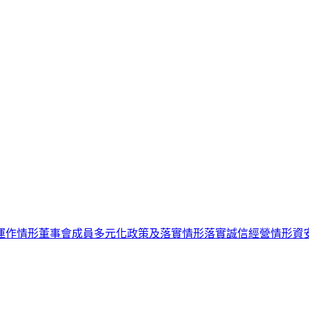
運作情形
董事會成員多元化政策及落實情形
落實誠信經營情形
資