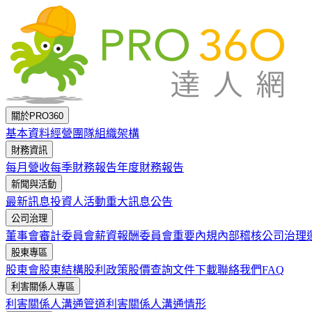
跳到主要內容
關於PRO360
基本資料
經營團隊
組織架構
財務資訊
每月營收
每季財務報告
年度財務報告
新聞與活動
最新訊息
投資人活動
重大訊息公告
公司治理
董事會
審計委員會
薪資報酬委員會
重要內規
內部稽核
公司治理
股東專區
股東會
股東結構
股利政策
股價查詢
文件下載
聯絡我們
FAQ
利害關係人專區
利害關係人溝通管道
利害關係人溝通情形